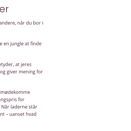
er
tandere, når du bor i
 en jungle at finde
tyder, at jeres
 og giver mening for
 at imødekomme
angspris for
 Når laderne står
ent – uanset hvad