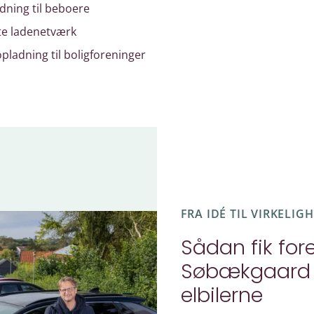
adning til beboere
te ladenetværk
opladning til boligforeninger
FRA IDÉ TIL VIRKELIG
Sådan fik for
Søbækgaard l
elbilerne