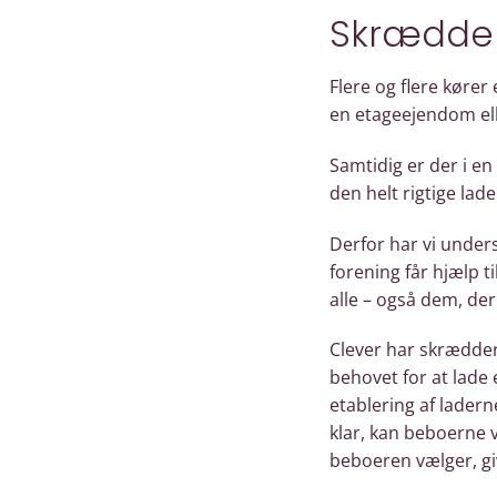
Skrædders
Flere og flere kører
en etageejendom ell
Samtidig er der i en
den helt rigtige lad
Derfor har vi under
forening får hjælp t
alle – også dem, der 
Clever har skrædders
behovet for at lade 
etablering af lader
klar, kan beboerne 
beboeren vælger, gi