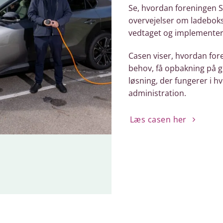
Se, hvordan foreningen S
overvejelser om ladebokse
vedtaget og implementere
Casen viser, hvordan fo
behov, få opbakning på 
løsning, der fungerer i 
administration.
Læs casen her