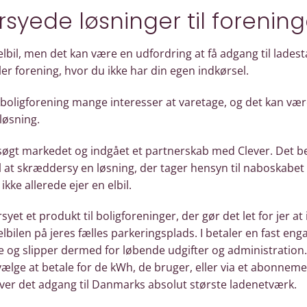
yede løsninger til forening
 elbil, men det kan være en udfordring at få adgang til lades
er forening, hvor du ikke har din egen indkørsel.
 boligforening mange interesser at varetage, og det kan være
eløsning.
søgt markedet og indgået et partnerskab med Clever. Det be
il at skræddersy en løsning, der tager hensyn til naboskabet
ikke allerede ejer en elbil.
yet et produkt til boligforeninger, der gør det let for jer
elbilen på jeres fælles parkeringsplads. I betaler en fast eng
ne og slipper dermed for løbende udgifter og administration.
vælge at betale for de kWh, de bruger, eller via et abonnem
ver det adgang til Danmarks absolut største ladenetværk.