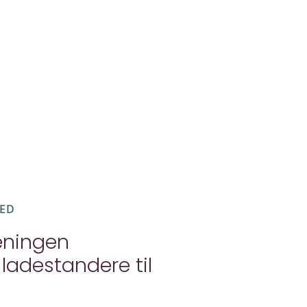
HED
eningen
adestandere til