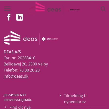
Fortsæt
til
indhold
DEAS A/S
Cvr. nr. 20283416
Bellidavej 20, 2500 Valby
Telefon:
70 30 20 20
info@deas.dk
JEG SØGER NYT
Tilmelding til
ERHVERVSLEJEMÅL
nyhedsbrev
Find dit nye