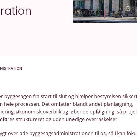
ration
NISTRATION
er byggesagen fra start til slut og hjælper bestyrelsen sikker
 hele processen. Det omfatter blandt andet planlægning,
nering, økonomisk overblik og løbende opfølgning, så proje
føres struktureret og uden unødige overraskelser.
rygt overlade byggesagsadministrationen til os, så I kan fok