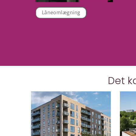
Låneomlægning
Det k