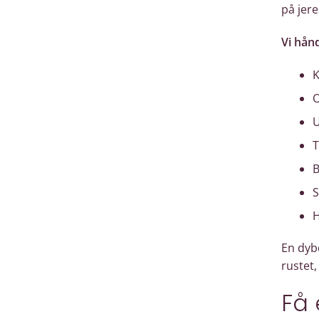
på jere
Vi hån
K
O
U
T
B
S
H
En dyb
rustet
Få 