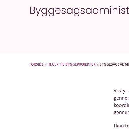
Byggesagsadminist
FORSIDE
»
HJÆLP TIL BYGGEPROJEKTER
»
BYGGESAGSADMI
Vi styr
gennem
koordi
gennem
I kan t