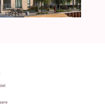
t
ktet
usere