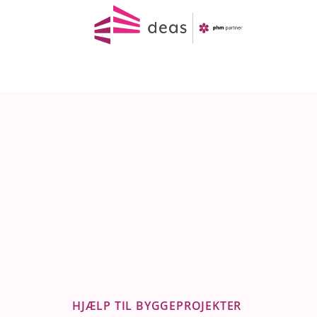
Fortsæt
til
indhold
HJÆLP TIL BYGGEPROJEKTER