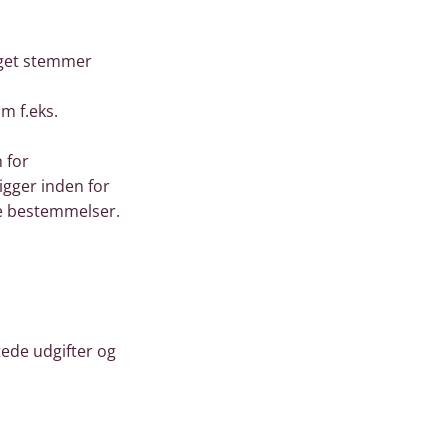
laget stemmer
m f.eks.
 for
igger inden for
te bestemmelser.
tede udgifter og