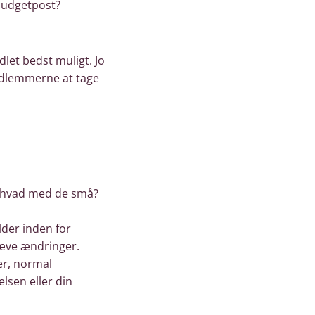
 budgetpost?
let bedst muligt. Jo
edlemmerne at tage
en hvad med de små?
lder inden for
æve ændringer.
er, normal
elsen eller din