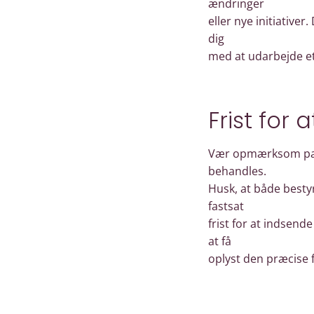
ændringer
eller nye initiativer
dig
med at udarbejde et
Frist for 
Vær opmærksom pa fri
behandles.
Husk, at både best
fastsat
frist for at indsend
at få
oplyst den præcise f