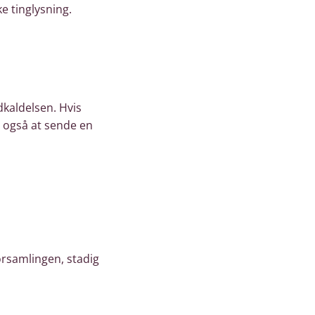
e tinglysning.
dkaldelsen. Hvis
t også at sende en
forsamlingen, stadig