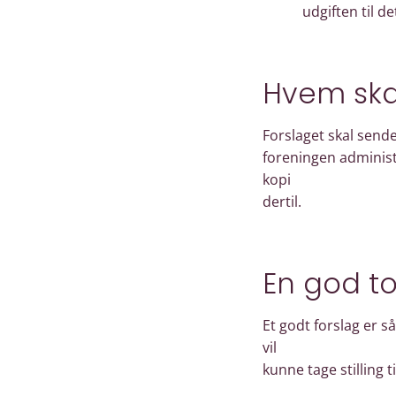
udgiften til d
Hvem skal
Forslaget skal sende
foreningen administr
kopi
dertil.
En god t
Et godt forslag er s
vil
kunne tage stilling ti