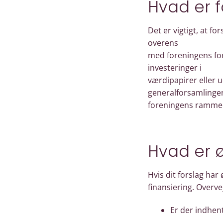
Hvad er 
Det er vigtigt, at f
overens
med foreningens for
investeringer i
værdipapirer eller u
generalforsamlingens
foreningens rammer.
Hvad er ø
Hvis dit forslag ha
finansiering. Overve
Er der indhent