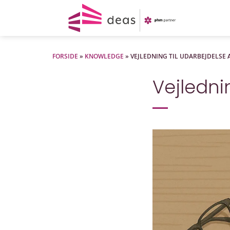
Fortsæt
til
indhold
FORSIDE
»
KNOWLEDGE
»
VEJLEDNING TIL UDARBEJDELSE 
Vejledni