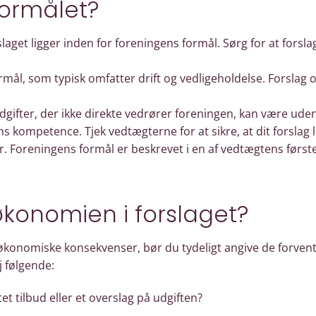
formålet?
orslaget ligger inden for foreningens formål. Sørg for at fors
mål, som typisk omfatter drift og vedligeholdelse. Forslag o
dgifter, der ikke direkte vedrører foreningen, kan være uden
 kompetence. Tjek vedtægterne for at sikre, at dit forslag l
 Foreningens formål er beskrevet i en af vedtægtens førs
konomien i forslaget?
r økonomiske konsekvenser, bør du tydeligt angive de forven
j følgende:
et tilbud eller et overslag på udgiften?