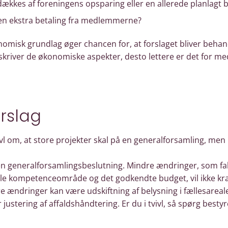
dækkes af foreningens opsparing eller en allerede planlagt
 en ekstra betaling fra medlemmerne?
nomisk grundlag øger chancen for, at forslaget bliver behand
kriver de økonomiske aspekter, desto lettere er det for m
rslag
tvivl om, at store projekter skal på en generalforsamling, m
 en generalforsamlingsbeslutning. Mindre ændringer, som fa
le kompetenceområde og det godkendte budget, vil ikke kr
 ændringer kan være udskiftning af belysning i fællesareal
 justering af affaldshåndtering. Er du i tvivl, så spørg bestyr