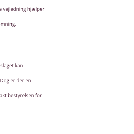
nne vejledning hjælper
temning.
rslaget kan
Dog er der en
takt bestyrelsen for