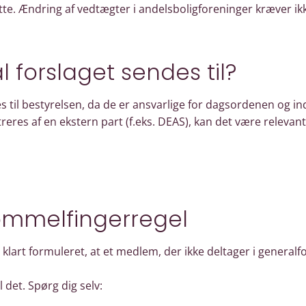
ette. Ændring af vedtægter i andelsboligforeninger kræver ikk
 forslaget sendes til?
s til bestyrelsen, da de er ansvarlige for dagsordenen og in
eres af en ekstern part (f.eks. DEAS), kan det være relevan
ommelfingerregel
å klart formuleret, at et medlem, der ikke deltager i general
l det. Spørg dig selv: