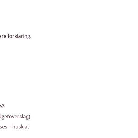
re forklaring.
e?
udgetoverslag).
ses – husk at